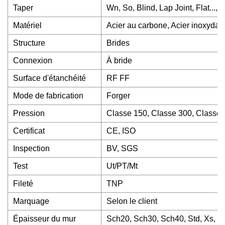
Taper
Wn, So, Blind, Lap Joint, Flat..., 
Matériel
Acier au carbone, Acier inoxydab
Structure
Brides
Connexion
À bride
Surface d'étanchéité
RF FF
Mode de fabrication
Forger
Pression
Classe 150, Classe 300, Classe 
Certificat
CE, ISO
Inspection
BV, SGS
Test
Ut/PT/Mt
Fileté
TNP
Marquage
Selon le client
Épaisseur du mur
Sch20, Sch30, Sch40, Std, Xs, Xx