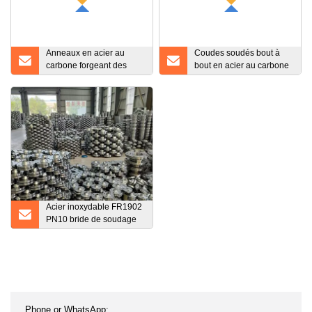
Anneaux en acier au
Coudes soudés bout à
carbone forgeant des
bout en acier au carbone
anneaux de support de
sans soudure de prix
bride lâche d'anneau de
d'usine Raccords de
grande taille
tuyaux de soudage
Acier inoxydable FR1902
PN10 bride de soudage
plat