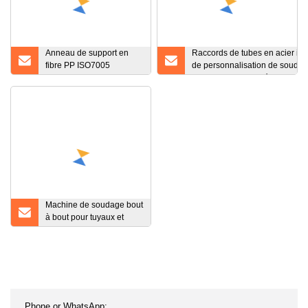
Anneau de support en
Raccords de tubes en acier in
fibre PP ISO7005
de personnalisation de soudag
ANSI150 As2129 T/ET/D
bout/coude/brides/réducteur/té
de tuyau d'embout
Machine de soudage bout
à bout pour tuyaux et
raccords PPR avec
matrices de 75 mm à 160
mm