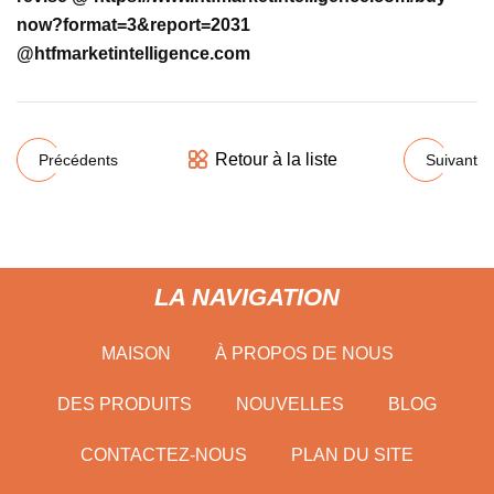
now?format=3&report=2031
@htfmarketintelligence.com
Retour à la liste
Précédents
Suivant
LA NAVIGATION
MAISON
À PROPOS DE NOUS
DES PRODUITS
NOUVELLES
BLOG
CONTACTEZ-NOUS
PLAN DU SITE